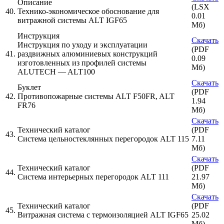
Описание
(LSX
40.
Технико-экономическое обоснование для
0.01
витражной системы ALT IGF65
Мб)
Инструкция
Скачать
Инструкция по уходу и эксплуатации
(PDF
41.
раздвижных алюминиевых конструкций
0.09
изготовленных из профилей системы
Мб)
ALUTECH — ALT100
Скачать
Буклет
(PDF
42.
Противопожарные системы ALT F50FR, ALT
1.94
FR76
Мб)
Скачать
Технический каталог
(PDF
43.
Система цельностеклянных перегородок ALT 115
7.11
Мб)
Скачать
Технический каталог
(PDF
44.
Система интерьерных перегородок ALT 111
21.97
Мб)
Скачать
Технический каталог
(PDF
45.
Витражная система с термоизоляцией ALT IGF65
25.02
Мб)