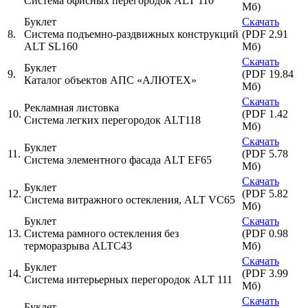
Система офисных перегородок ALT 110
Мб)
Буклет
Скачать
8.
Система подъемно-раздвижных конструкций
(PDF 2.91
ALT SL160
Мб)
Скачать
Буклет
9.
(PDF 19.84
Каталог объектов АПС «АЛЮТЕХ»
Мб)
Скачать
Рекламная листовка
10.
(PDF 1.42
Cистема легких перегородок ALT118
Мб)
Скачать
Буклет
11.
(PDF 5.78
Система элементного фасада ALT EF65
Мб)
Скачать
Буклет
12.
(PDF 5.82
Система витражного остекления, ALT VC65
Мб)
Буклет
Скачать
13.
Система рамного остекления без
(PDF 0.98
терморазрыва ALTC43
Мб)
Скачать
Буклет
14.
(PDF 3.99
Система интерьерных перегородок ALT 111
Мб)
Скачать
Буклет