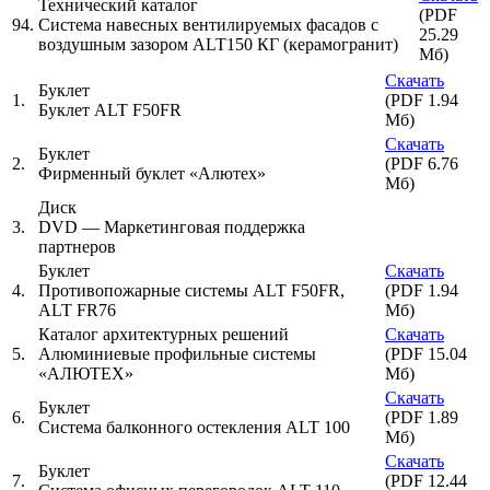
Технический каталог
(PDF
94.
Система навесных вентилируемых фасадов с
25.29
воздушным зазором ALT150 КГ (керамогранит)
Мб)
Скачать
Буклет
1.
(PDF 1.94
Буклет ALT F50FR
Мб)
Скачать
Буклет
2.
(PDF 6.76
Фирменный буклет «Алютех»
Мб)
Диск
3.
DVD — Маркетинговая поддержка
партнеров
Буклет
Скачать
4.
Противопожарные системы ALT F50FR,
(PDF 1.94
ALT FR76
Мб)
Каталог архитектурных решений
Скачать
5.
Алюминиевые профильные системы
(PDF 15.04
«АЛЮТЕХ»
Мб)
Скачать
Буклет
6.
(PDF 1.89
Система балконного остекления ALT 100
Мб)
Скачать
Буклет
7.
(PDF 12.44