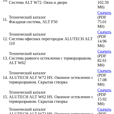
10.
Система ALT W72. Окна и двери
102.59
Мб)
Скачать
Технический каталог
(PDF
11.
Фасадная система, ALT F50
75.01
Мб)
Скачать
Технический каталог
(PDF
12.
Система офисных перегородок ALUTECH ALT
14.96
110
Мб)
Скачать
Технический каталог
(PDF
13.
Система рамного остекления с терморазрывом,
82.61
ALT W62
Мб)
Скачать
Технический каталог
(PDF
14.
ALUTECH ALT W72 HS. Оконное остекление с
17.08
терморазрывом. Скрытая створка
Мб)
Скачать
Технический каталог
(PDF
15.
ALUTECH ALT W62 HS. Оконное остекление с
15.92
терморазрывом. Скрытая створка
Мб)
Технический каталог
Скачать
ALUTECH ALT W72 HS. Оконное остекление с
(PDF