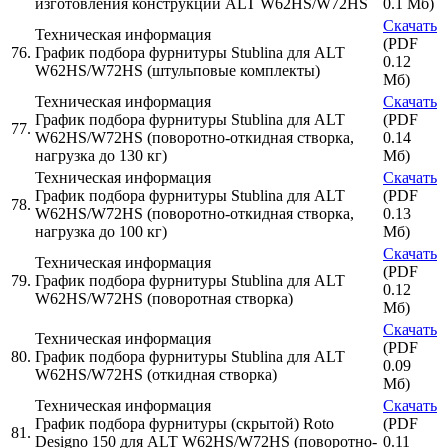
изготовления конструкции ALT W62HS/W72HS
0.1 Мб)
Скачать
Техническая информация
(PDF
76.
График подбора фурнитуры Stublina для ALT
0.12
W62HS/W72HS (штульповые комплекты)
Мб)
Техническая информация
Скачать
График подбора фурнитуры Stublina для ALT
(PDF
77.
W62HS/W72HS (поворотно-откидная створка,
0.14
нагрузка до 130 кг)
Мб)
Техническая информация
Скачать
График подбора фурнитуры Stublina для ALT
(PDF
78.
W62HS/W72HS (поворотно-откидная створка,
0.13
нагрузка до 100 кг)
Мб)
Скачать
Техническая информация
(PDF
79.
График подбора фурнитуры Stublina для ALT
0.12
W62HS/W72HS (поворотная створка)
Мб)
Скачать
Техническая информация
(PDF
80.
График подбора фурнитуры Stublina для ALT
0.09
W62HS/W72HS (откидная створка)
Мб)
Техническая информация
Скачать
График подбора фурнитуры (скрытой) Roto
(PDF
81.
Designo 150 для ALT W62HS/W72HS (поворотно-
0.11