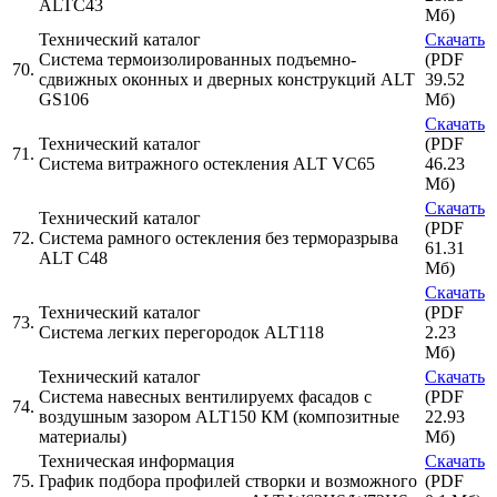
ALTC43
Мб)
Технический каталог
Скачать
Система термоизолированных подъемно-
(PDF
70.
сдвижных оконных и дверных конструкций ALT
39.52
GS106
Мб)
Скачать
Технический каталог
(PDF
71.
Система витражного остекления ALT VC65
46.23
Мб)
Скачать
Технический каталог
(PDF
72.
Система рамного остекления без терморазрыва
61.31
ALT C48
Мб)
Скачать
Технический каталог
(PDF
73.
Cистема легких перегородок ALT118
2.23
Мб)
Технический каталог
Скачать
Система навесных вентилируемх фасадов с
(PDF
74.
воздушным зазором ALT150 КМ (композитные
22.93
материалы)
Мб)
Техническая информация
Скачать
75.
График подбора профилей створки и возможного
(PDF